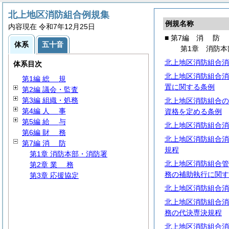
北上地区消防組合例規集
例規名称
内容現在 令和7年12月25日
■ 第7編
消
防
体系
五十音
第1章 消防本
北上地区消防組合消
体系目次
北上地区消防組合消
第1編
総
規
置に関する条例
第2編 議会・監査
第3編 組織・処務
北上地区消防組合の
第4編
人
事
資格を定める条例
第5編
給
与
北上地区消防組合消
第6編
財
務
北上地区消防組合消
第7編
消
防
規程
第1章 消防本部・消防署
北上地区消防組合管
第2章
業
務
務の補助執行に関す
第3章 応援協定
北上地区消防組合消
北上地区消防組合消
務の代決専決規程
北上地区消防組合消