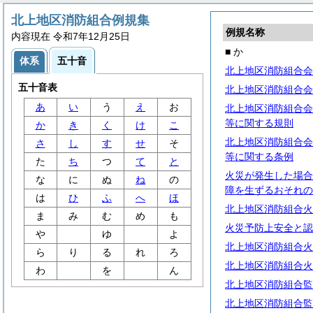
北上地区消防組合例規集
例規名称
内容現在 令和7年12月25日
■ か
体系
五十音
北上地区消防組合会
五十音表
北上地区消防組合会
あ
い
う
え
お
北上地区消防組合会
等に関する規則
か
き
く
け
こ
北上地区消防組合会
さ
し
す
せ
そ
等に関する条例
た
ち
つ
て
と
火災が発生した場合
な
に
ぬ
ね
の
障を生ずるおそれの
は
ひ
ふ
へ
ほ
北上地区消防組合火
ま
み
む
め
も
火災予防上安全と認
や
ゆ
よ
北上地区消防組合火
ら
り
る
れ
ろ
北上地区消防組合火
わ
を
ん
北上地区消防組合監
北上地区消防組合監