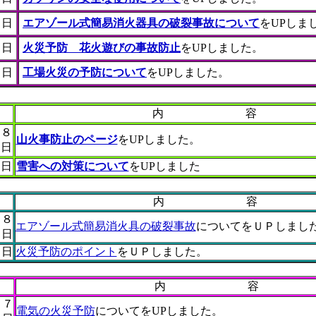
１日
エアゾール式簡易消火器具の破裂事故について
をUPしま
３日
火災予防 花火遊びの事故防止
をUPしました。
８日
工場火災の予防について
をUPしました。
内 容
１８
山火事防止のページ
をUPしました。
日
０日
雪害への対策について
をUPしました
内 容
 ８
エアゾール式簡易消火具の破裂事故
についてをＵＰしまし
日
９日
火災予防のポイント
をＵＰしました。
内 容
２７
電気の火災予防
についてをUPしました。