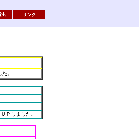
貸出↓
リンク
した。
をＵＰしました。