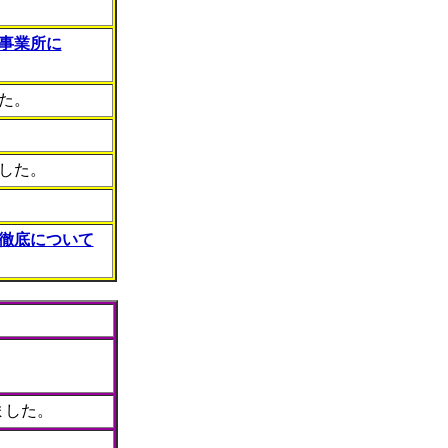
事業所に
た。
した。
徹底について
ました。