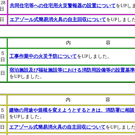
28
共同住宅等への住宅用火災警報器の設置について
をUPし
日
４日
エアゾール式簡易消火具の自主回収について
をUPしまし
内 容
２５
工事作業中の火災予防について
をUPしました。
日
宿泊施設及び福祉施設等における消防用設備等の設置基準
３日
をUPしました。
内 容
２５
建物の用途や規模を変えようとするときは、消防署に相談
日
をUPしました。
日
エアゾール式簡易消火具の自主回収について
をUPしまし