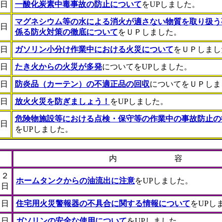
日
一酸化炭素中毒事故の防止について
をUPしました。
マグネシウム等の水による消火が適さない物質を取り扱う
日
係る防火対策の徹底について
をＵＰしました。
日
ガソリン小分け作業中における火災について
をＵＰしまし
日
たき火からの火災が多発
についてをUPしました。
日
防炎品（カーテン）の不適正品の回収
についてをＵＰしま
日
放火火災を防ぎましょう！
をUPしました。
危険物施設等における点検・保守等の作業中の事故防止の
日
をUPしました。
内 容
月２
ホームタンクからの油流出に注意
をUPしました。
７日
７日
住宅用火災警報器の不具合に関する情報について
をUPし
２日
ガソリンの安全な使用について
をUPしました。