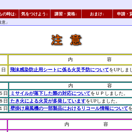
もの時は↓
気をつけよう↓
講習・資格↓
おまけ↓
申請・
注意」
内 容
５日
飛沫感染防止用シートに係る火災予防について
をUPしま
内 容
１５日
ミサイルが落下した際の対応について
をＵＰしました。
８日
たき火による火災が多発しています
をUPしました。
１日
壁掛け扇風機の一部製品におけるリコール情報について
内 容