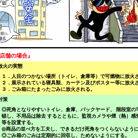
店舗の場合』
放火の実態
１．人目のつかない場所（トイレ、倉庫等）で可燃物に放火
２．展示されている寝具類、カーテン及びポスター等に放火
３．ごみ箱にたまったごみに放火される。
対策
◎死角となりやすいトイレ、倉庫、バックヤード、 階段室の
頓し、不用品は除去 するとともに、監視カメラや煙（熱）感
等を設置する。
◎商品の並べ方を工夫し、できるだけ死角をつくらないよう
◎ごみ箱のごみは定期的に回収し、ためないようにする。