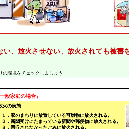
ない、放火させない、放火されても被害
環境をチェックしましょう！
一般家庭の場合』
放火の実態
１．家のまわりに放置している可燃物に放火される。
２．新聞受けにたまっている新聞や郵便物に放火される。
３．回収されなかったごみに放火される。