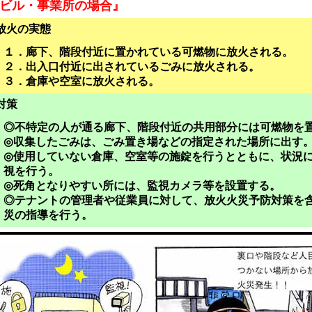
ビル・事業所の場合』
放火の実態
１．廊下、階段付近に置かれている可燃物に放火される。
２．出入口付近に出されているごみに放火される。
３．倉庫や空室に放火される。
対策
◎不特定の人が通る廊下、階段付近の共用部分には可燃物を
◎収集したごみは、ごみ置き場などの指定された場所に出す
◎使用していない倉庫、空室等の施錠を行うとともに、状況
視を行う。
◎死角となりやすい所には、監視カメラ等を設置する。
◎テナントの管理者や従業員に対して、放火火災予防対策を
災の指導を行う。