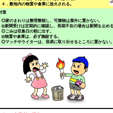
４．敷地内の物置や倉庫に放火される。
対策
◎家のまわりは整理整頓し、可燃物は屋外に置かない。
◎新聞受けは定期的に確認し、長期不在の場合は新聞を止め
◎ごみは収集日の朝に出す。
◎物置や倉庫は、必ず施錠する。
◎マッチやライターは、容易に取り出せるところに置かない