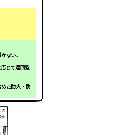
置かない。
。
に応じて巡回監
含めた防火・防