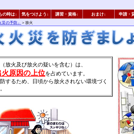
もの時は↓
気をつけよう↓
講習・資格↓
おまけ↓
申請・
火災の予防」
＞放火
（放火及び放火の疑いを含む）は、
出火原因の上位
を占めています。
防するため、日頃から放火されない環境づく
。