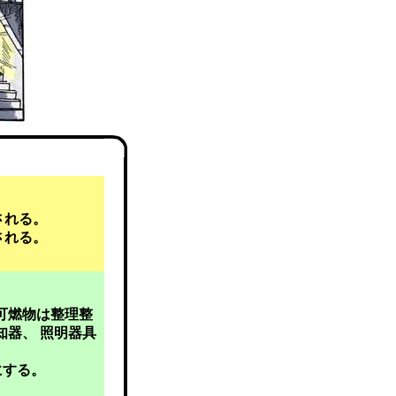
される。
される。
可燃物は整理整
知器、 照明器具
にする。