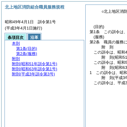
北上地区消防組合職員服務規程
○北上地区消
昭和49年4月1日 訓令第1号
(目的)
(平成3年4月1日施行)
第1条
この訓令は
(服務)
条項目次
沿革
第2条
職員の服務
本則
附
則
第1条
(目的)
この訓令は、昭和4
第2条
(服務)
附
則
(昭和5
附則
この訓令は、昭和5
附則
(昭和51年訓令第1号)
附
則
(昭和6
附則
(昭和63年訓令第1号)
1
この訓令は、昭和
附則
(平成3年訓令第3号)
附
則
(平成3
この訓令は、平成